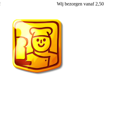
!
Wij
bezorgen
vanaf 2,50
Echte Bakker van der Wal