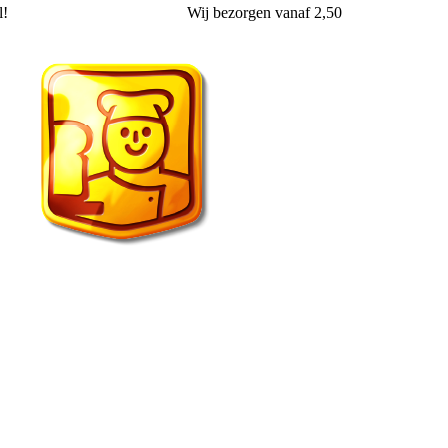
l!
Wij
bezorgen
vanaf 2,50
Echte Bakker van der Wal