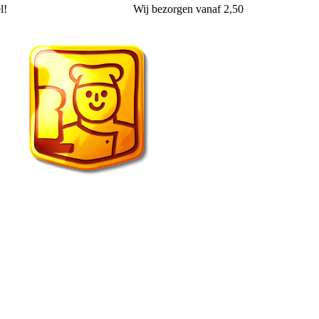
l!
Wij
bezorgen
vanaf 2,50
Echte Bakker van der Wal