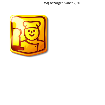
l!
Wij
bezorgen
vanaf 2,50
Echte Bakker van der Wal