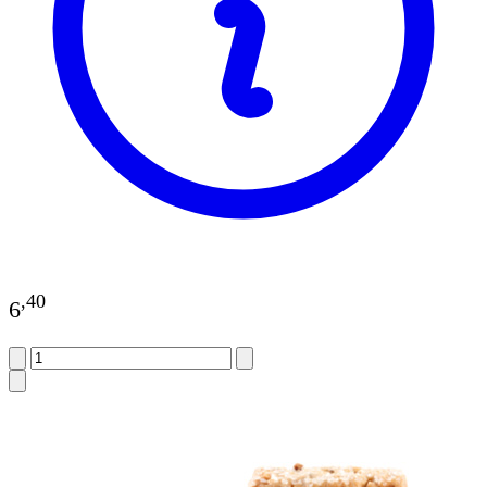
,
40
6