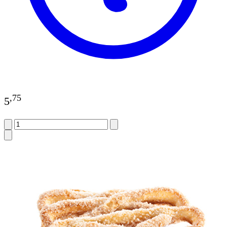
,
75
5