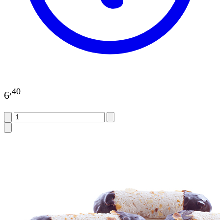
,
40
6