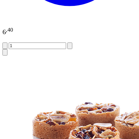
,
40
6