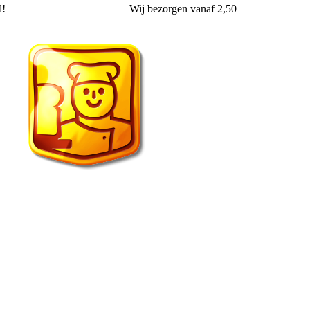
l!
Wij
bezorgen
vanaf 2,50
Echte Bakker van der Wal